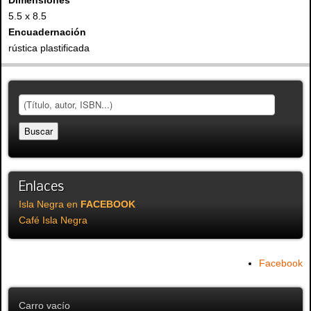
5.5 x 8.5
Encuadernación
rústica plastificada
Enlaces
Isla Negra en
FACEBOOK
Café Isla Negra
Facebook
Carro vacío