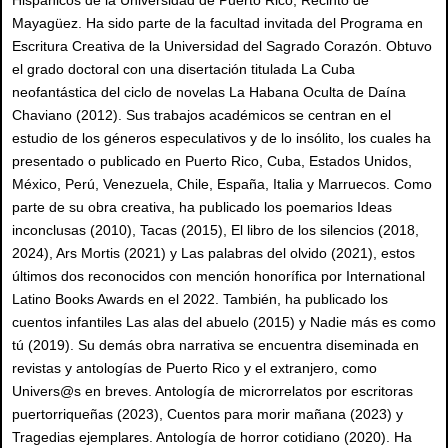
Hispánicos de la Universidad de Puerto Rico, Recinto de
Mayagüez. Ha sido parte de la facultad invitada del Programa en
Escritura Creativa de la Universidad del Sagrado Corazón. Obtuvo
el grado doctoral con una disertación titulada La Cuba
neofantástica del ciclo de novelas La Habana Oculta de Daína
Chaviano (2012). Sus trabajos académicos se centran en el
estudio de los géneros especulativos y de lo insólito, los cuales ha
presentado o publicado en Puerto Rico, Cuba, Estados Unidos,
México, Perú, Venezuela, Chile, España, Italia y Marruecos. Como
parte de su obra creativa, ha publicado los poemarios Ideas
inconclusas (2010), Tacas (2015), El libro de los silencios (2018,
2024), Ars Mortis (2021) y Las palabras del olvido (2021), estos
últimos dos reconocidos con mención honorífica por International
Latino Books Awards en el 2022. También, ha publicado los
cuentos infantiles Las alas del abuelo (2015) y Nadie más es como
tú (2019). Su demás obra narrativa se encuentra diseminada en
revistas y antologías de Puerto Rico y el extranjero, como
Univers@s en breves. Antología de microrrelatos por escritoras
puertorriqueñas (2023), Cuentos para morir mañana (2023) y
Tragedias ejemplares. Antología de horror cotidiano (2020). Ha