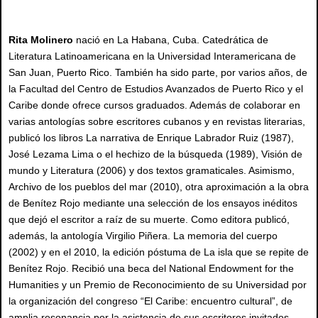
Rita Molinero
nació en La Habana, Cuba. Catedrática de
Literatura Latinoamericana en la Universidad Interamericana de
San Juan, Puerto Rico. También ha sido parte, por varios años, de
la Facultad del Centro de Estudios Avanzados de Puerto Rico y el
Caribe donde ofrece cursos graduados. Además de colaborar en
varias antologías sobre escritores cubanos y en revistas literarias,
publicó los libros La narrativa de Enrique Labrador Ruiz (1987),
José Lezama Lima o el hechizo de la búsqueda (1989), Visión de
mundo y Literatura (2006) y dos textos gramaticales. Asimismo,
Archivo de los pueblos del mar (2010), otra aproximación a la obra
de Benítez Rojo mediante una selección de los ensayos inéditos
que dejó el escritor a raíz de su muerte. Como editora publicó,
además, la antología Virgilio Piñera. La memoria del cuerpo
(2002) y en el 2010, la edición póstuma de La isla que se repite de
Benítez Rojo. Recibió una beca del National Endowment for the
Humanities y un Premio de Reconocimiento de su Universidad por
la organización del congreso “El Caribe: encuentro cultural”, de
amplia resonancia por la asistencia de sus escritores invitados.