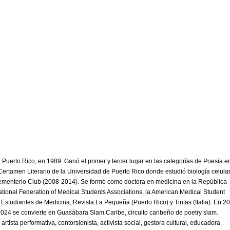
Puerto Rico, en 1989. Ganó el primer y tercer lugar en las categorías de Poesía e
Certamen Literario de la Universidad de Puerto Rico donde estudió biología celula
o Cementerio Club (2008-2014). Se formó como doctora en medicina en la República
ational Federation of Medical Students Associations, la American Medical Student
Estudiantes de Medicina, Revista La Pequeña (Puerto Rico) y Tintas (Italia). En 2
24 se convierte en Guasábara Slam Caribe, circuito caribeño de poetry slam.
rtista performativa, contorsionista, activista social, gestora cultural, educadora