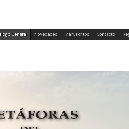
álogo General
Novedades
Manuscritos
Contacto
Reg