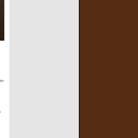
no–
a