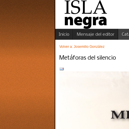
Inicio
Mensaje del editor
Cat
Volver a: Josemilio González
Metáforas del silencio