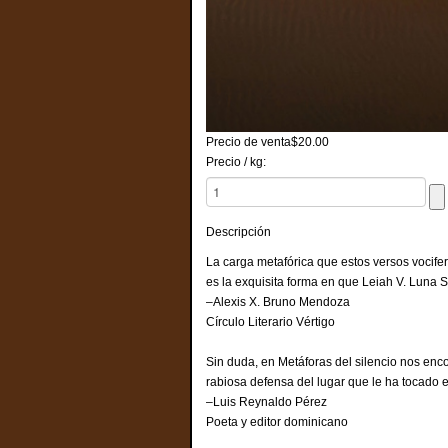
Precio de venta
$20.00
Precio / kg:
Descripción
La carga metafórica que estos versos vocife
es la exquisita forma en que Leiah V. Luna
–Alexis X. Bruno Mendoza
Círculo Literario Vértigo
Sin duda, en Metáforas del silencio nos en
rabiosa defensa del lugar que le ha tocado 
–Luis Reynaldo Pérez
Poeta y editor dominicano