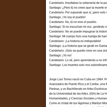
Candelario: Insultabas la soberanía de la pat
Santiago: ¿Pero tú no crees que la muerte e
Candelario: Por supuesto que sí, ¡pero solo 
Santiago: ¡Yo soy el pueblo!
Candelario: No, tú no eres el pueblo.
Santiago: Si no escuchan mi voz, ¡protesto 
Candelario: No se puede impugnar la histor
Santiago: Mi cuerpo hizo una huelga de hamb
Candelario: ¡La historia es indisputable!
Santiago: ¡La historia que se gestó en Damas
Candelario: ¡Solo se puede creer en una únic
Santiago: ¡Yo no!
Candelario: Lo sé, pero aprenderás a no infri
Santiago: Los muertos solo nos subordinamo
Jorge Luis Torres nació en Cuba en 1964. Po
Avanzados de Puerto Rico y el Caribe, una 
Piedras, y un Bachillerato en Artes Escénic
de la Universidad de las Artes, (ISA) de La
Humanidades, y Ciencias Sociales y Humana
Como el cristal de tus lágrimas y Marilyn M