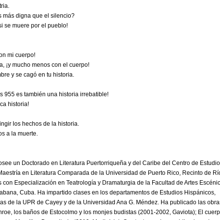
ria.
s más digna que el silencio?
si se muere por el pueblo!
con mi cuerpo!
ia, ¡y mucho menos con el cuerpo!
re y se cagó en tu historia.
 955 es también una historia irrebatible!
a historia!
ngir los hechos de la historia.
s a la muerte.
see un Doctorado en Literatura Puertorriqueña y del Caribe del Centro de Estudi
Maestría en Literatura Comparada de la Universidad de Puerto Rico, Recinto de Rí
as con Especialización en Teatrología y Dramaturgia de la Facultad de Artes Escéni
 Habana, Cuba. Ha impartido clases en los departamentos de Estudios Hispánicos,
s de la UPR de Cayey y de la Universidad Ana G. Méndez. Ha publicado las obra
onroe, los baños de Estocolmo y los monjes budistas (2001-2002, Gaviota); El cuer