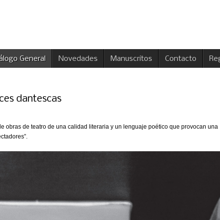
álogo General
Novedades
Manuscritos
Contacto
Reg
veces dantescas
de obras de teatro de una calidad literaria y un lenguaje poético que provocan una
ectadores”.