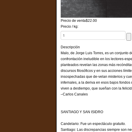
Precio de venta
$22.00
Precio / kg:
Descripción
Malo, de Jorge Luis Torres, es un conjunto d
confrontación ineludible en los lectores-esp
planteados revelan las zonas más recónditas
discursos filosóficos y en sus acciones lí
insospechadas que de-velan misterios y cue
infernales, a la deriva en esos bajos fondo
viven a destiempo, que sueñan con la felic
–Carlos Canales
SANTIAGO Y SAN ISIDRO
Candelario: Fue un espectáculo gratuito.
Santiago: Las discrepancias siempre son ne