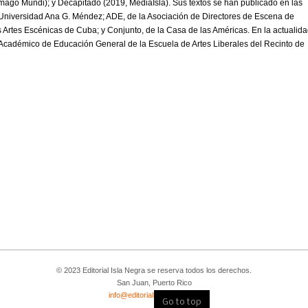
Imago Mundi); y Decapitado (2019, MediaIsla). Sus textos se han publicado en las
 Universidad Ana G. Méndez; ADE, de la Asociación de Directores de Escena de
 Artes Escénicas de Cuba; y Conjunto, de la Casa de las Américas. En la actualida
cadémico de Educación General de la Escuela de Artes Liberales del Recinto de
© 2023 Editorial Isla Negra se reserva todos los derechos.
San Juan, Puerto Rico
info@editorialislanegra.com
Go to top