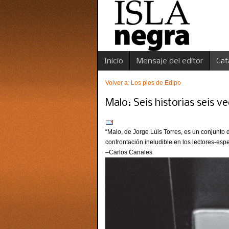
Inicio
Mensaje del editor
Cat
Volver a: Los pies de Edipo
Malo: Seis historias seis 
“Malo, de Jorge Luis Torres, es un conjunto 
confrontación ineludible en los lectores-esp
–Carlos Canales