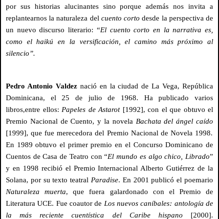
por sus historias alucinantes sino porque además nos invita a
replantearnos la naturaleza del
cuento corto
desde la perspectiva de
un nuevo discurso literario: “
El cuento corto en la narrativa es,
como el haikú en la versificación, el camino más próximo al
silencio”.
Pedro Antonio Valdez
nació en la ciudad de La Vega, República
Dominicana, el 25 de julio de 1968. Ha publicado varios
libros,entre ellos:
Papeles de Astarot
[1992], con el que obtuvo el
Premio Nacional de Cuento, y la novela
Bachata del ángel caído
[1999], que fue merecedora del Premio Nacional de Novela 1998.
En 1989 obtuvo el primer premio en el Concurso Dominicano de
Cuentos de Casa de Teatro con “
El mundo es algo chico, Librado
”
y en 1998 recibió el Premio Internacional Alberto Gutiérrez de la
Solana, por su texto teatral
Paradise
. En 2001 publicó el poemario
Naturaleza muerta
, que fuera galardonado con el Premio de
Literatura UCE. Fue coautor de
Los nuevos caníbales: antología de
la más reciente cuentística del Caribe hispano
[2000].