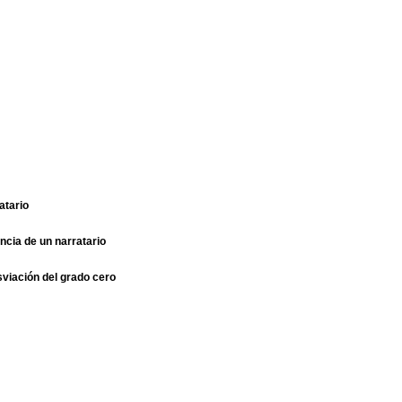
rratario
tencia de un narratario
esviación del grado cero