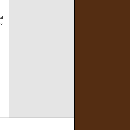
al
no