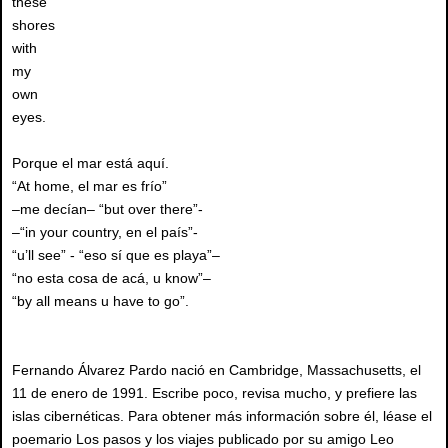
these
shores
with
my
own
eyes.
Porque el mar está aquí.
“At home, el mar es frío”
–me decían– “but over there”-
–“in your country, en el país”-
“u’ll see” - “eso sí que es playa”–
“no esta cosa de acá, u know”–
“by all means u have to go”.
Fernando Álvarez Pardo nació en Cambridge, Massachusetts, el
11 de enero de 1991. Escribe poco, revisa mucho, y prefiere las
islas cibernéticas. Para obtener más información sobre él, léase el
poemario Los pasos y los viajes publicado por su amigo Leo