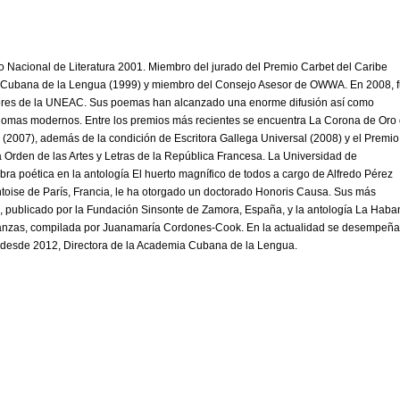
Nacional de Literatura 2001. Miembro del jurado del Premio Carbet del Caribe
 Cubana de la Lengua (1999) y miembro del Consejo Asesor de OWWA. En 2008, 
itores de la UNEAC. Sus poemas han alcanzado una enorme difusión así como
diomas modernos. Entre los premios más recientes se encuentra La Corona de Oro
” (2007), además de la condición de Escritora Gallega Universal (2008) y el Premio
Orden de las Artes y Letras de la República Francesa. La Universidad de
a poética en la antología El huerto magnífico de todos a cargo de Alfredo Pérez
toise de París, Francia, le ha otorgado un doctorado Honoris Causa. Sus más
, publicado por la Fundación Sinsonte de Zamora, España, y la antología La Haba
tanzas, compilada por Juanamaría Cordones-Cook. En la actualidad se desempeñ
, desde 2012, Directora de la Academia Cubana de la Lengua.