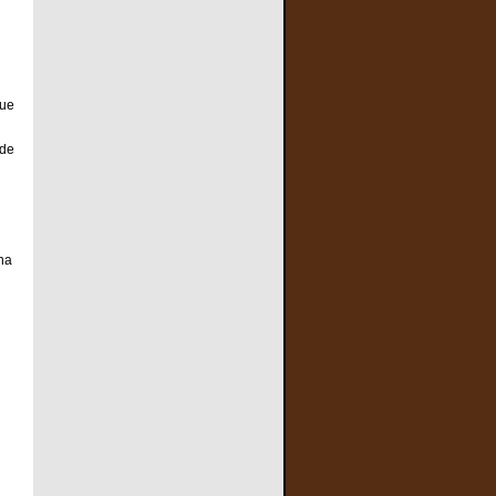
fue
 de
na
a