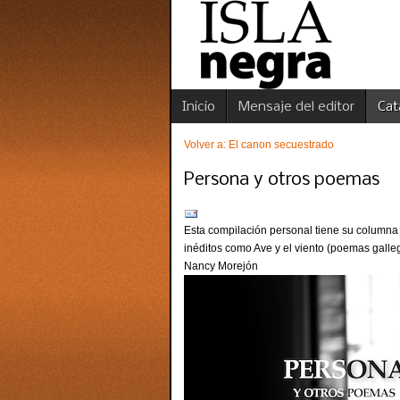
Inicio
Mensaje del editor
Cat
Volver a: El canon secuestrado
Persona y otros poemas
Esta compilación personal tiene su columna 
inéditos como Ave y el viento (poemas galle
Nancy Morejón