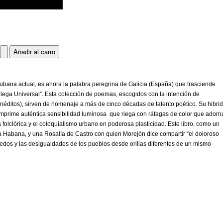
ubana actual, es ahora la palabra peregrina de Galicia (España) que trasciende
lega Universal”. Esta colección de poemas, escogidos con la intención de
néditos), sirven de homenaje a más de cinco décadas de talento poético. Su hibri
e imprime auténtica sensibilidad luminosa que riega con ráfagas de color que ador
a folclórica y el coloquialismo urbano en poderosa plasticidad. Este libro, como un
 La Habana, y una Rosalía de Castro con quien Morejón dice compartir “el doloroso
miedos y las desigualdades de los pueblos desde orillas diferentes de un mismo