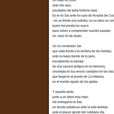
Un viejo río corre
ante mis ojos,
asustados de tanta historia vieja.
Es el río Sar ante los ojos de Rosalía de Cas
–en su frente una estrella, en su labio un ca
quien me presta los suyos
para volver a comprender nuestro pasado,
oh, viejo río de ópalo.
Un río nombrado Sar
que salta frente a la sombra de las hierbas,
ante la negra fuente de tu pelo,
esculpiendo el paisaje
de una casona antigua en la memoria,
cincelada en tus versos cantados en las rías
que llegaron al puerto de La Habana,
en el sonido agudo de las gaitas.
Y aquella tarde,
junto a un árbol muy viejo,
me entregaron tu foto
en donde palideces ante la vida familiar,
ante el placer ignoto del cotidiano día