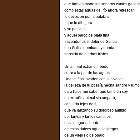
que han animado tus sonoros cantos galleg
como estas aguas del río ahora refrescan
tu devoción por la palabra
–que lo dibujara–
y su paisaje,
y aquel barco de plata fina
trayéndonos el dolor de Galicia,
una Galicia tumbada y queda,
transida de hierbas tristes.
Un animal extraño, herido,
corre a la par de las aguas.
Unas niñas invaden con sus voces
la belleza de tu poesía hecha sangre y rumo
para hacerme saber que también soy
un extraño animal sin amparo,
cobijado lejos de ti,
que va lanzando su doloroso aullido
por tantos y tantos caminos
hasta llegar al borde
de estas dulces aguas gallegas
de un viejo río de ópalo