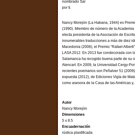
nombrado Sar
por ti.
Nancy Morejón (La Habana, 1944) es Premio 
(1990). Miembro de número de la Academia
electa presidenta de la Asociación de Escr
innumerables traducciones a más de diez i
Macedonia (2006), el Premio “Rafael Alberti
LASA 2012. En 2013 fue condecorada con la 
Salamanca ha recogido buena parte de su obr
Alencart. En 2009, la Universidad Cergy-Pon
recientes poemarios son Peñalver 51 (2009)
expuesta (2012), de Ediciones Vigía de Ma
como asesora de la Casa de las Américas y
Autor
Nancy Morejón
Dimensiones
5 x 8.5
Encuadernación
rústica plastificada