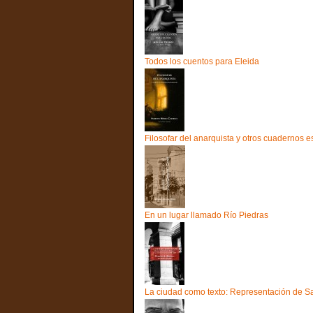
Todos los cuentos para Eleida
Filosofar del anarquista y otros cuadernos 
En un lugar llamado Río Piedras
La ciudad como texto: Representación de San