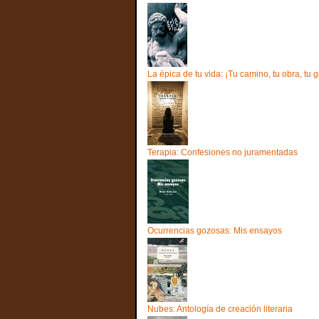
La épica de tu vida: ¡Tu camino, tu obra, tu g
Terapia: Confesiones no juramentadas
Ocurrencias gozosas: Mis ensayos
Nubes: Antología de creación literaria