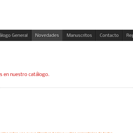
álogo General
Novedades
Manuscritos
Contacto
Reg
es en nuestro catálogo.