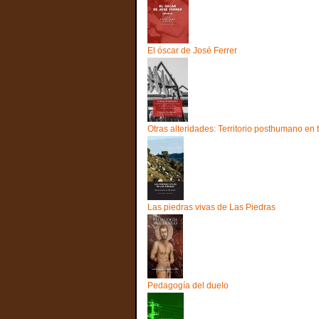
El óscar de José Ferrer
Otras alteridades: Territorio posthumano en
Las piedras vivas de Las Piedras
Pedagogía del duelo