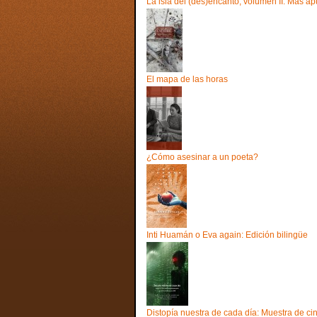
La isla del (des)encanto, volumen II: Más ap
El mapa de las horas
¿Cómo asesinar a un poeta?
Inti Huamán o Eva again: Edición bilingüe
Distopía nuestra de cada día: Muestra de cin