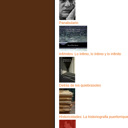
Panabulario
Infi/mitos: Lo ínfimo, lo íntimo y lo infinito
Detrás de los quiebrasoles
Historicidades: La historiografía puertorriq