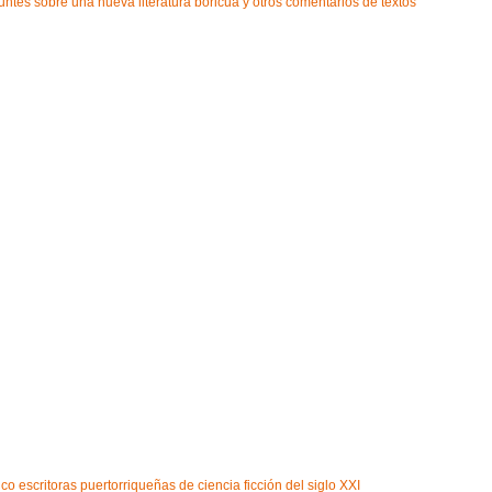
untes sobre una nueva literatura boricua y otros comentarios de textos
co escritoras puertorriqueñas de ciencia ficción del siglo XXI