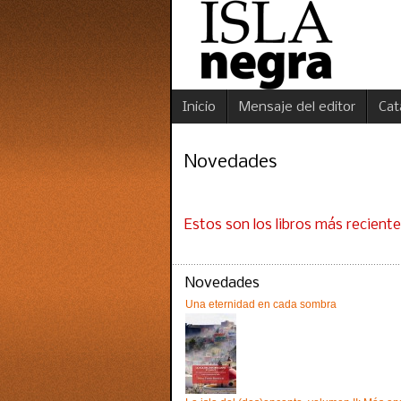
Inicio
Mensaje del editor
Cat
Novedades
Estos son los libros más recient
Novedades
Una eternidad en cada sombra